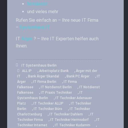
Notdienst
und vieles mehr
Rufen Sie einfach an – Ihre neue IT Firma
–
Systemhaus.IT
IT
Ärger
? – Ihre IT Experten helfen auch
Ihnen.
IT Systemhaus Berlin
,
,
ALL IP
Arbeitsplatz Bank
Ärger mit der
,
,
,
IT
Bank Ärger Skandal
Bank PC Ärger
IT
,
,
Ärger
IT Firma Berlin
IT Firma
,
,
Falkensee
IT Notdienst Berlin
IT Notdienst
,
,
Falkensee
IT Praxis Techniker
IT
,
Systemhaus Berlin
IT Techniker Adenauer
,
,
Platz
IT Techniker ALLIP
IT Techniker
,
,
Berlin
IT Techniker Büro
IT Techniker
,
,
Charlottenburg
IT Techniker Dahlem
IT
,
,
Techniker Firma
IT Techniker Hermsdorf
IT
,
,
Techniker Internet
IT Techniker Kudamm