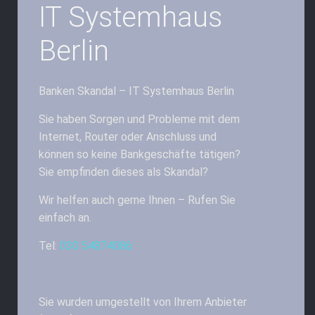
IT Systemhaus
Berlin
Banken Skandal – IT Systemhaus Berlin
Sie haben Sorgen und Probleme mit dem
Internet, Router oder Anschluss und
können so keine Bankgeschäfte tätigen?
Sie empfinden dieses als Skandal?
Wir helfen auch gerne Ihnen – Rufen Sie
einfach an.
Tel:
030 54874086
Sie wurden umgestellt von Ihrem Anbieter