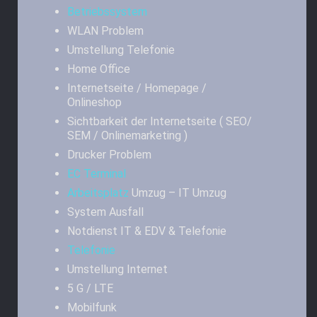
Betriebssystem
WLAN Problem
Umstellung Telefonie
Home Office
Internetseite / Homepage /
Onlineshop
Sichtbarkeit der Internetseite ( SEO/
SEM / Onlinemarketing )
Drucker Problem
EC Terminal
Arbeitsplatz
Umzug – IT Umzug
System Ausfall
Notdienst IT & EDV & Telefonie
Telefonie
Umstellung Internet
5 G / LTE
Mobilfunk