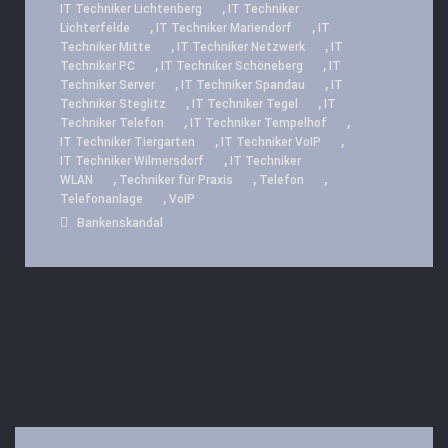
,
IT Techniker Lichtenberg
IT Techniker
,
,
Lichterfelde
IT Techniker Mariendorf
IT
,
,
Techniker Mitte
IT Techniker Netzwerk
IT
,
,
Techniker PC
IT Techniker Schöneberg
IT
,
,
Techniker Server
IT Techniker Spandau
IT
,
,
Techniker Steglitz
IT Techniker Tegel
IT
,
,
Techniker Telefon
IT Techniker Tempelhof
,
,
IT Techniker Tiergarten
IT Techniker VoIP
,
IT Techniker Wilmersdorf
IT Techniker
,
,
,
WLAN
Techniker für Praxis
Telefon
,
Telefonanlage
VoIP
Bankenskandal