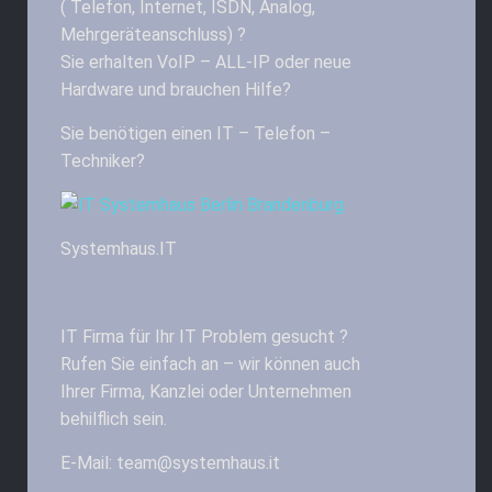
( Telefon, Internet, ISDN, Analog,
Mehrgeräteanschluss) ?
Sie erhalten VoIP – ALL-IP oder neue
Hardware und brauchen Hilfe?
Sie benötigen einen IT – Telefon –
Techniker?
Systemhaus.IT
IT Firma für Ihr IT Problem gesucht ?
Rufen Sie einfach an – wir können auch
Ihrer Firma, Kanzlei oder Unternehmen
behilflich sein.
E-Mail: team@systemhaus.it