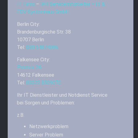
IT Firma
–
IHR Servicemitarbeiter – IT &
EDV Systemhaus GmbH
Berlin City:
Brandenburgische Str. 38
10707 Berlin
Tel:
030 54874086
Falkensee City:
Poststr. 26
14612 Falkensee
Tel:
03322 8509070
Ihr IT Dienstleister und Notdienst Service
bei Sorgen und Problemen:
z.B.
Netzwerkproblem
Server Problem